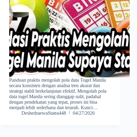
Panduan praktis mengolah pola data Togel Manila
secara konsisten dengan analisa tren akurat dan
strategi stabil berkelanjutan efektif. Mengolah pola
data togel Manila sering dianggap sulit, padahal
dengan pendekatan yang tepat, proses ini bisa
menjadi lebih sederhana dan terarah. Kunci…
DeshedraewaStatra448
04/27/2026